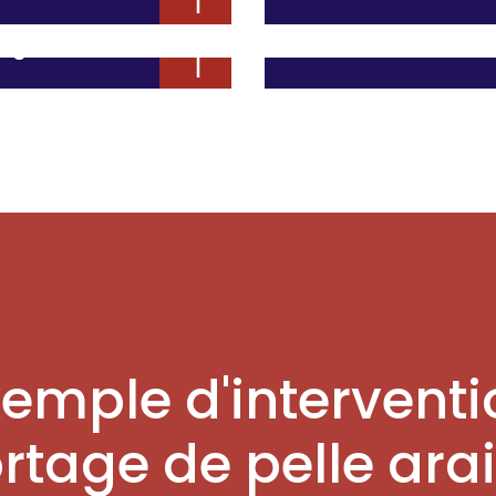
Travaux en 
raignée
Travaux en milie
xemple d'interventi
rtage de pelle ara