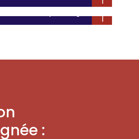
milieux sensibles à la pelle araignée
ux sensibles à la pelle araignée
on
ignée :