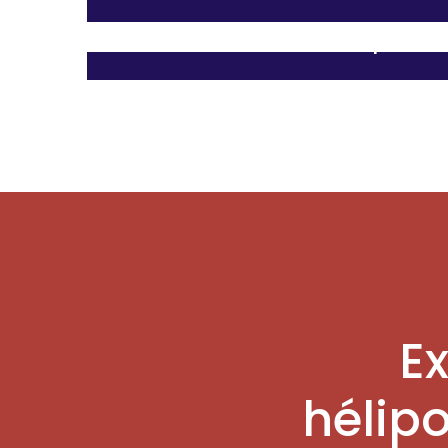
Travaux en altitude à la pelle a
E
hélipo