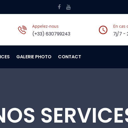
Appelez-nous
En cas 
(+33) 630799243
7j/7 -
ICES
GALERIE PHOTO
CONTACT
NOS SERVICE